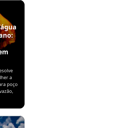
’água
ano:
sem
esolve
lher a
ara poço
vazão,