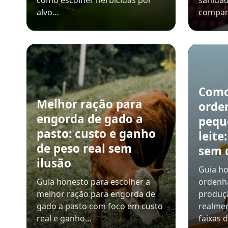
como escolher herbicidas por
sanidad
alvo…
compar
Como
Melhor ração para
orde
engorda de gado a
pequ
pasto: custo e ganho
leite
de peso real sem
sem 
ilusão
Guia ho
Guia honesto para escolher a
ordenh
melhor ração para engorda de
produçã
gado a pasto com foco em custo
realmen
real e ganho…
faixas 