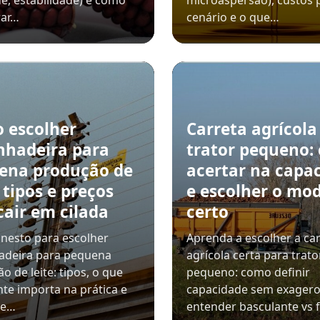
e, estabilidade) e como
microaspersão), custos 
ar…
cenário e o que…
 escolher
Carreta agrícola
nhadeira para
trator pequeno:
ena produção de
acertar na capa
: tipos e preços
e escolher o mo
cair em cilada
certo
nesto para escolher
Aprenda a escolher a ca
adeira para pequena
agrícola certa para trato
o de leite: tipos, o que
pequeno: como definir
te importa na prática e
capacidade sem exagero
de…
entender basculante vs f