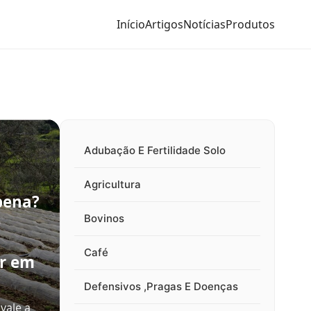
Início
Artigos
Notícias
Produtos
Adubação E Fertilidade Solo
Agricultura
pena?
e
Bovinos
Café
ir em
Defensivos ,Pragas E Doenças
vale a