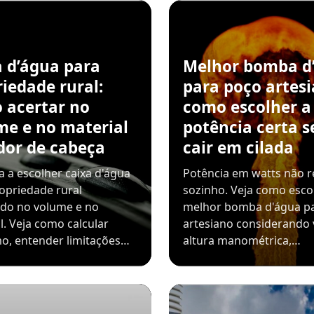
a d’água para
Melhor bomba d
iedade rural:
para poço artesi
 acertar no
como escolher a
me e no material
potência certa 
dor de cabeça
cair em cilada
 a escolher caixa d'água
Potência em watts não r
opriedade rural
sozinho. Veja como esco
ndo no volume e no
melhor bomba d'água p
l. Veja como calcular
artesiano considerando 
o, entender limitações…
altura manométrica,…