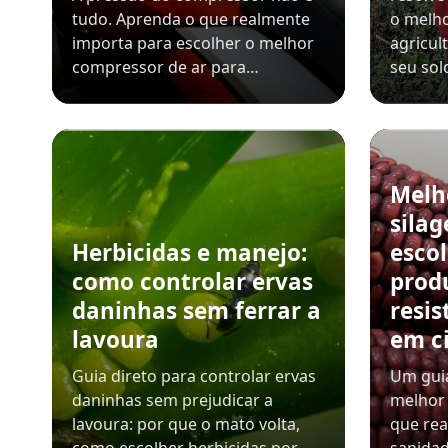
tudo. Aprenda o que realmente
o melho
importa para escolher o melhor
agricul
compressor de ar para…
seu sol
Melh
sila
Herbicidas e manejo:
esco
como controlar ervas
prod
daninhas sem ferrar a
resis
lavoura
em c
Guia direto para controlar ervas
Um guia
daninhas sem prejudicar a
melhor 
lavoura: por que o mato volta,
que rea