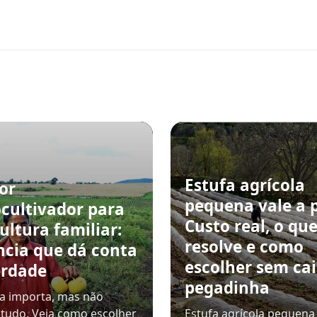
Estufa agrícola
or
pequena vale a 
cultivador para
Custo real, o qu
ultura familiar:
resolve e como
ncia que dá conta
escolher sem ca
erdade
pegadinha
a importa, mas não
 tudo. Veja como escolher
Estufa agrícola pequena 