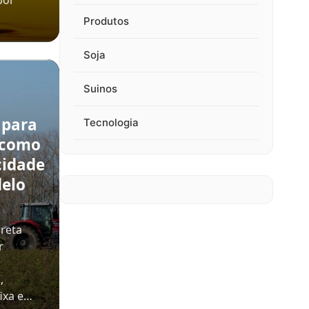
por
Produtos
Soja
Suinos
 para
Tecnologia
 como
cidade
delo
rreta
r
,
ixa e…