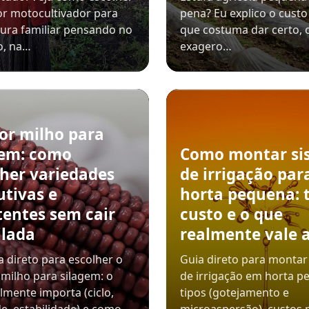
r motocultivador para
pena? Eu explico o custo 
tura familiar pensando no
que costuma dar certo, 
o, na…
exagero…
or milho para
gem: como
Como montar si
lher variedades
de irrigação par
utivas e
horta pequena: t
tentes sem cair
custo e o que
ilada
realmente vale 
 direto para escolher o
Guia direto para montar
milho para silagem: o
de irrigação em horta p
lmente importa (ciclo,
tipos (gotejamento e