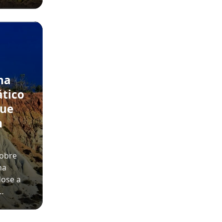
na
ático
que
m
sobre
na
dose a
o…