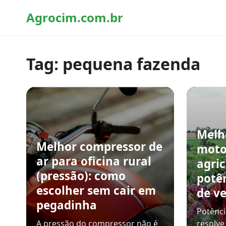
Agrocim.com.br
Tag:
pequena fazenda
Melh
Melhor compressor de
moto
ar para oficina rural
agric
(pressão): como
potê
escolher sem cair em
de v
pegadinha
Potênci
A pressão do compressor não é
resolve