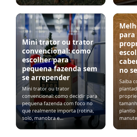
Melh
para
Mini trator ou trator
prop
convencional: como
esco
escolher para
cabe
pequena fazenda sem
no se
se arrepender
Saiba c
Mini trator ou trator
plantad
convencional: como decidir para
propri
pequena fazenda com foco no
tamanh
que realmente importa (rotina,
plantio
solo, manobra e…
manut