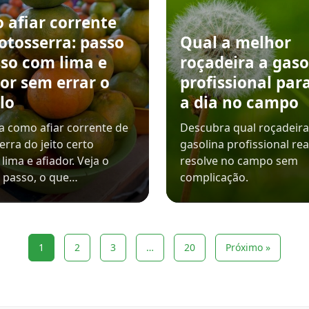
 afiar corrente
otosserra: passo
Qual a melhor
sso com lima e
roçadeira a gaso
or sem errar o
profissional para
lo
a dia no campo
 como afiar corrente de
Descubra qual roçadeira
rra do jeito certo
gasolina profissional re
lima e afiador. Veja o
resolve no campo sem
 passo, o que…
complicação.
1
2
3
…
20
Próximo »