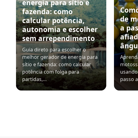
energia para sítio e
Como
fazenda: como
de m
calcular potência,
a pa
autonomia e escolher
afiad
sem arrependimento
ângu
Guia direto para escolher o
melhor gerador de energia para
Aprenda
sítio e fazenda: como calcular
motosse
potência com folga para
usando 
partidas,…
passo a