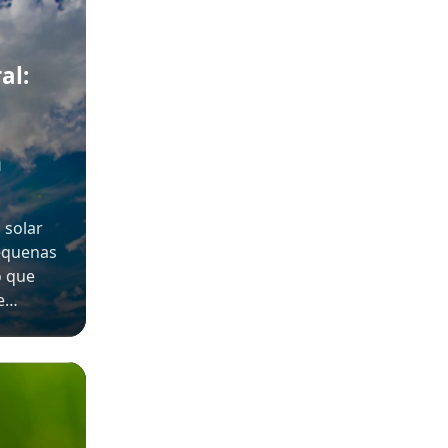
al:
m
 solar
pequenas
o que
 e…