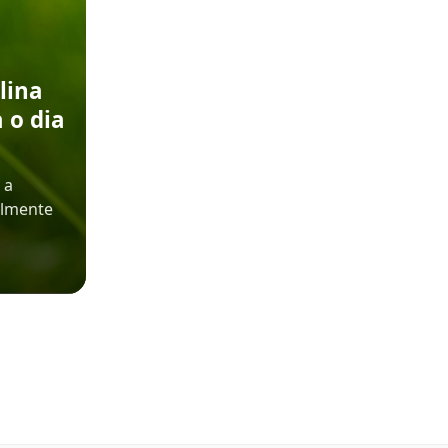
lina
 o dia
 a
almente