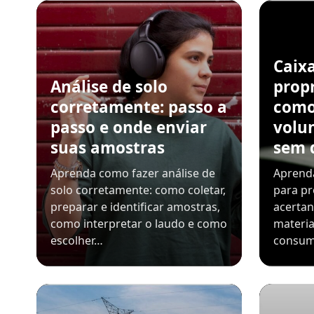
Caix
Análise de solo
propr
corretamente: passo a
como
passo e onde enviar
volu
suas amostras
sem 
Aprenda como fazer análise de
Aprenda
solo corretamente: como coletar,
para pr
preparar e identificar amostras,
acerta
como interpretar o laudo e como
materia
escolher…
consum