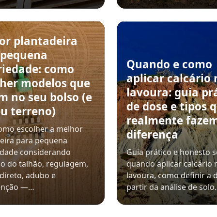
or plantadeira
 pequena
Quando e como
riedade: como
aplicar calcário 
lher modelos que
lavoura: guia pr
m no seu bolso (e
de dose e tipos 
u terreno)
realmente faze
omo escolher a melhor
diferença
eira para pequena
edade considerando
Guia prático e honesto 
o do talhão, regulagem,
quando aplicar calcário 
 direto, adubo e
lavoura, como definir a 
enção —…
partir da análise de sol