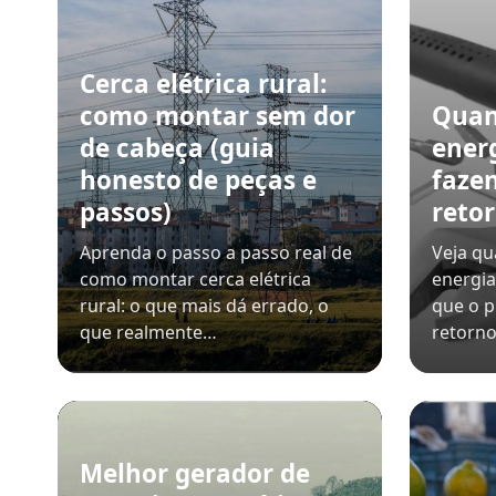
Cerca elétrica rural:
como montar sem dor
Quan
de cabeça (guia
ener
honesto de peças e
faze
passos)
retor
Aprenda o passo a passo real de
Veja qu
como montar cerca elétrica
energia
rural: o que mais dá errado, o
que o p
que realmente…
retorno
Melhor gerador de