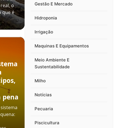
Gestão E Mercado
real, o
o que é
Hidroponia
Irrigação
Maquinas E Equipamentos
Meio Ambiente E
stema
Sustentabilidade
a
ipos,
Milho
Notícias
a pena
 sistema
Pecuaria
equena:
Piscicultura