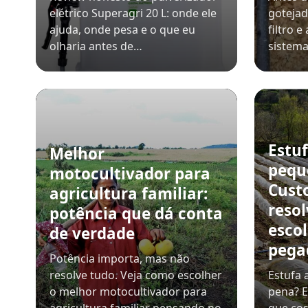
elétrico Superagri 20 L: onde ele
gotejad
ajuda, onde pesa e o que eu
filtro 
olharia antes de…
sistem
Estuf
Melhor
pequ
motocultivador para
Custo
agricultura familiar:
reso
potência que dá conta
esco
de verdade
pega
Potência importa, mas não
resolve tudo. Veja como escolher
Estufa 
o melhor motocultivador para
pena? E