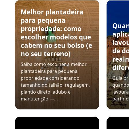
Melhor plantadeira
para pequena
Quan
propriedade: como
aplic
escolher modelos que
lavou
cabem no seu bolso (e
de do
no seu terreno)
real
Saiba como escolher a melhor
dife
plantadeira para pequena
propriedade considerando
Guia pr
tamanho do talhão, regulagem,
quando 
plantio direto, adubo e
lavoura
manutenção —…
partir 