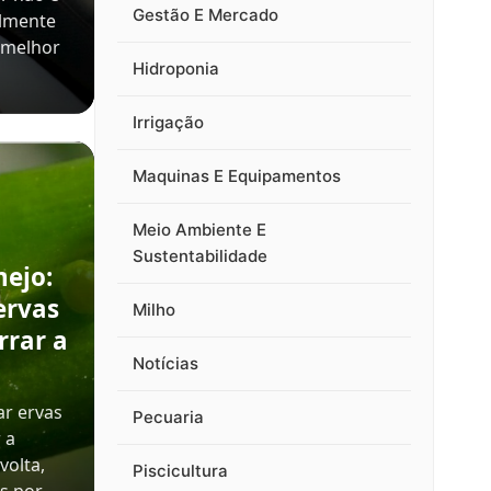
Gestão E Mercado
almente
 melhor
Hidroponia
Irrigação
Maquinas E Equipamentos
Meio Ambiente E
Sustentabilidade
nejo:
ervas
Milho
rrar a
Notícias
ar ervas
Pecuaria
 a
volta,
Piscicultura