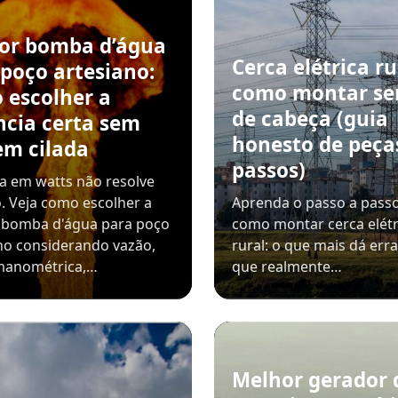
or bomba d’água
Cerca elétrica ru
 poço artesiano:
como montar se
 escolher a
de cabeça (guia
ncia certa sem
honesto de peça
em cilada
passos)
a em watts não resolve
. Veja como escolher a
Aprenda o passo a passo
 bomba d'água para poço
como montar cerca elétr
no considerando vazão,
rural: o que mais dá err
 manométrica,…
que realmente…
Melhor gerador 