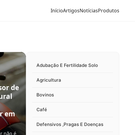
Início
Artigos
Notícias
Produtos
Adubação E Fertilidade Solo
Agricultura
sor de
ural
Bovinos
Café
ir em
Defensivos ,Pragas E Doenças
r não é