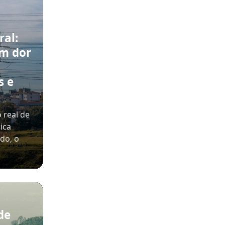
ral:
m dor
s e
 real de
ica
ado, o
de