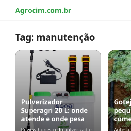
Agrocim.com.br
Tag:
manutenção
Pulverizador
Gote
Superagri 20 L: onde
pequ
atende e onde pesa
comec
Review honesto do pulverizador
Antes 