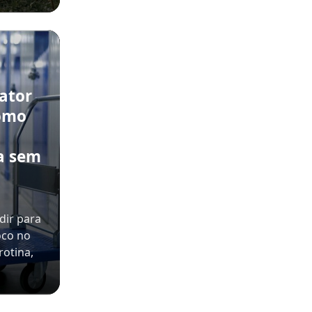
rator
como
a sem
dir para
oco no
rotina,