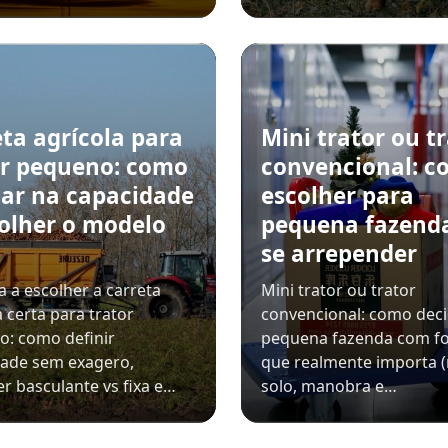
ta agrícola para
Mini trator ou t
or pequeno: como
convencional: 
tar na capacidade
escolher para
colher o modelo
pequena fazend
o
se arrepender
 a escolher a carreta
Mini trator ou trator
a certa para trator
convencional: como deci
: como definir
pequena fazenda com f
dade sem exagero,
que realmente importa (
r basculante vs fixa e…
solo, manobra e…