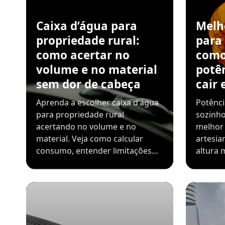
Caixa d’água para
Melh
propriedade rural:
para
como acertar no
como
volume e no material
potê
sem dor de cabeça
cair 
Aprenda a escolher caixa d'água
Potênci
para propriedade rural
sozinho
acertando no volume e no
melhor
material. Veja como calcular
artesia
consumo, entender limitações…
altura