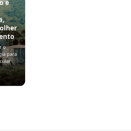
o e
a,
olher
ento
r o
gia para
cular