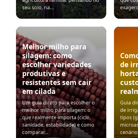
agricultura familiar pensando no
que cos
seu solo, na…
exager
Melhor milho para
silagem: como
Como
escolher variedades
de ir
produtivas e
horta
resistentes sem cair
custo
em cilada
real
Um guia direto para escolher o
Guia di
melhor milho para silagem: o
de irri
que realmente importa (ciclo,
tipos (
sanidade, estabilidade) e como
microas
comparar…
cenário