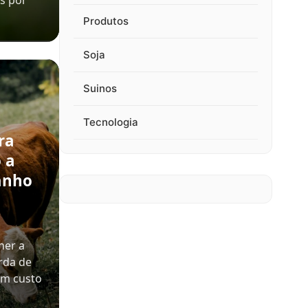
s por
Produtos
Soja
Suinos
Tecnologia
ra
 a
anho
her a
rda de
em custo