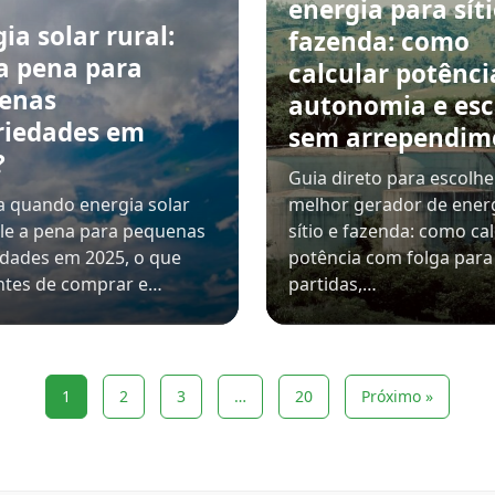
energia para síti
ia solar rural:
fazenda: como
 a pena para
calcular potênci
enas
autonomia e esc
riedades em
sem arrependim
?
Guia direto para escolhe
 quando energia solar
melhor gerador de ener
ale a pena para pequenas
sítio e fazenda: como cal
dades em 2025, o que
potência com folga para
ntes de comprar e…
partidas,…
1
2
3
…
20
Próximo »