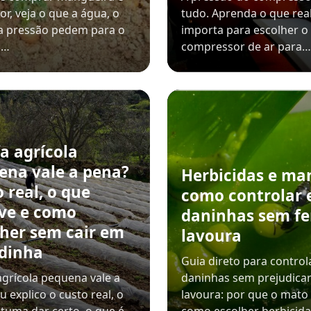
or, veja o que a água, o
tudo. Aprenda o que re
e a pressão pedem para o
importa para escolher o
a…
compressor de ar para…
a agrícola
ena vale a pena?
Herbicidas e ma
 real, o que
como controlar 
lve e como
daninhas sem fe
lher sem cair em
lavoura
dinha
Guia direto para control
agrícola pequena vale a
daninhas sem prejudicar
u explico o custo real, o
lavoura: por que o mato 