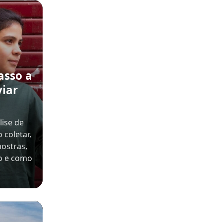
asso a
viar
ise de
 coletar,
mostras,
o e como