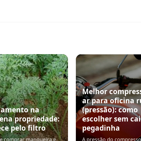
Melhor compres
ar para oficina r
jamento na
(pressão): como
ena propriedade:
escolher sem ca
e pelo filtro
pegadinha
de comprar mangueira e
A pressão do compresso