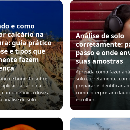
do e como
ar calcário na
Análise de solo
ra: guia prático
corretamente: p
se e tipos que
passo e onde en
mente fazem
suas amostras
rença
Aprenda como fazer anál
ático e honesto sobre
solo corretamente: como
aplicar calcário na
preparar e identificar a
, como definir a dose a
como interpretar o laud
da análise de solo…
escolher…