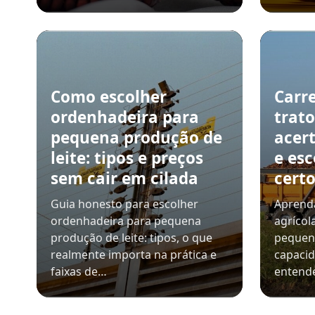
Como escolher
Carre
ordenhadeira para
trat
pequena produção de
acer
leite: tipos e preços
e es
sem cair em cilada
cert
Guia honesto para escolher
Aprenda
ordenhadeira para pequena
agrícol
produção de leite: tipos, o que
pequeno
realmente importa na prática e
capaci
faixas de…
entende