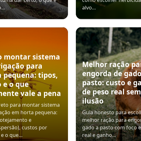
tuma dar certo, o que é
como escolher herbicida
o…
alvo…
 montar sistema
Melhor ração pa
rigação para
engorda de gado
 pequena: tipos,
pasto: custo e g
 e o que
de peso real sem
mente vale a pena
ilusão
reto para montar sistema
gação em horta pequena:
Guia honesto para escol
gotejamento e
melhor ração para engo
persão), custos por
gado a pasto com foco 
 e o que…
real e ganho…