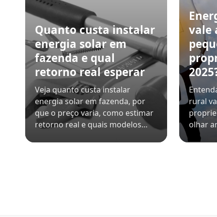
Energ
Quanto custa instalar
vale
energia solar em
pequ
fazenda e qual
prop
retorno real esperar
2025
Veja quanto custa instalar
Entenda
energia solar em fazenda, por
rural v
que o preço varia, como estimar
proprie
retorno real e quais modelos…
olhar a