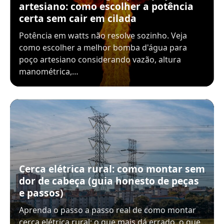
artesiano: como escolher a potência
certa sem cair em cilada
Potência em watts não resolve sozinho. Veja
como escolher a melhor bomba d'água para
poço artesiano considerando vazão, altura
manométrica,…
Cerca elétrica rural: como montar sem
dor de cabeça (guia honesto de peças
e passos)
Aprenda o passo a passo real de como montar
cerca elétrica rural: o que mais dá errado, o que