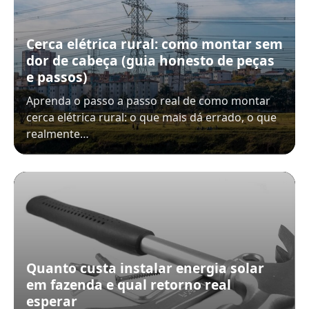
Cerca elétrica rural: como montar sem
dor de cabeça (guia honesto de peças
e passos)
Aprenda o passo a passo real de como montar
cerca elétrica rural: o que mais dá errado, o que
realmente…
Quanto custa instalar energia solar
em fazenda e qual retorno real
esperar