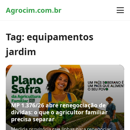
Agrocim.com.br
Tag:
equipamentos
jardim
MP 1.376/26 abre renegociação de
dívidas: o que o agricultor familiar
precisa separar
Medida provisória cria linhas para renegociar