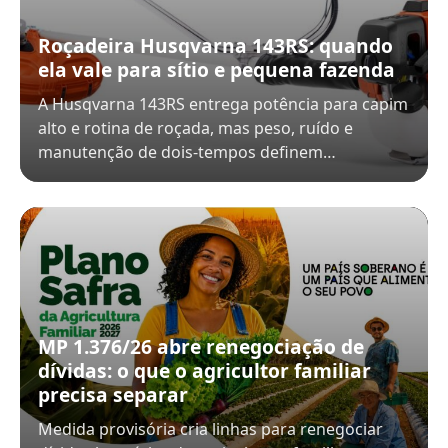
Roçadeira Husqvarna 143RS: quando
ela vale para sítio e pequena fazenda
A Husqvarna 143RS entrega potência para capim
alto e rotina de roçada, mas peso, ruído e
manutenção de dois-tempos definem…
MP 1.376/26 abre renegociação de
dívidas: o que o agricultor familiar
precisa separar
Medida provisória cria linhas para renegociar