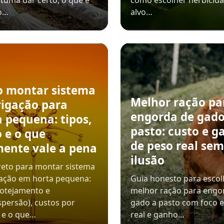
tuma dar certo, o que é
como escolher herbicida
o…
alvo…
 montar sistema
Melhor ração pa
rigação para
engorda de gado
 pequena: tipos,
pasto: custo e g
 e o que
de peso real sem
mente vale a pena
ilusão
reto para montar sistema
gação em horta pequena:
Guia honesto para escol
gotejamento e
melhor ração para engo
persão), custos por
gado a pasto com foco 
 e o que…
real e ganho…