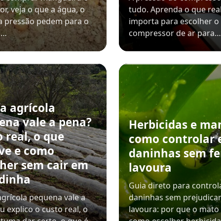
or, veja o que a água, o
tudo. Aprenda o que re
e a pressão pedem para o
importa para escolher o
a…
compressor de ar para…
a agrícola
ena vale a pena?
Herbicidas e ma
 real, o que
como controlar 
lve e como
daninhas sem fe
lher sem cair em
lavoura
dinha
Guia direto para control
agrícola pequena vale a
daninhas sem prejudicar
u explico o custo real, o
lavoura: por que o mato 