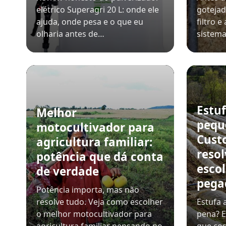
elétrico Superagri 20 L: onde ele
gotejad
ajuda, onde pesa e o que eu
filtro 
olharia antes de…
sistem
Estuf
Melhor
pequ
motocultivador para
Custo
agricultura familiar:
reso
potência que dá conta
esco
de verdade
pega
Potência importa, mas não
resolve tudo. Veja como escolher
Estufa 
o melhor motocultivador para
pena? E