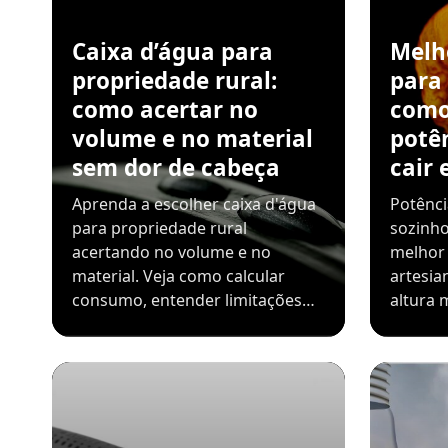
Caixa d’água para
Melh
propriedade rural:
para
como acertar no
como
volume e no material
potê
sem dor de cabeça
cair 
Aprenda a escolher caixa d'água
Potênci
para propriedade rural
sozinho
acertando no volume e no
melhor
material. Veja como calcular
artesia
consumo, entender limitações…
altura