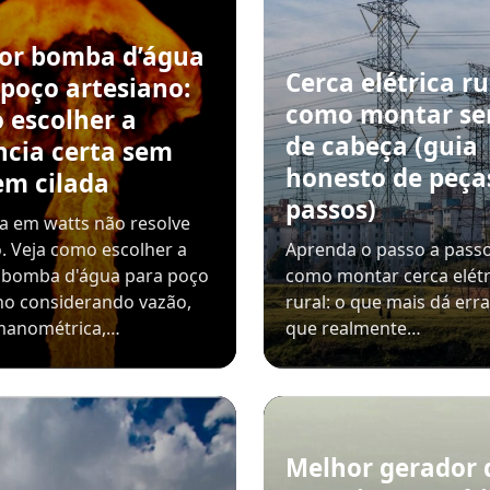
or bomba d’água
Cerca elétrica ru
 poço artesiano:
como montar se
 escolher a
de cabeça (guia
ncia certa sem
honesto de peça
em cilada
passos)
a em watts não resolve
. Veja como escolher a
Aprenda o passo a passo
 bomba d'água para poço
como montar cerca elétr
no considerando vazão,
rural: o que mais dá err
 manométrica,…
que realmente…
Melhor gerador 