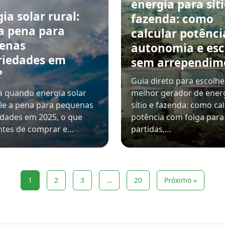
energia para síti
ia solar rural:
fazenda: como
 a pena para
calcular potênci
enas
autonomia e esc
riedades em
sem arrependim
?
Guia direto para escolhe
 quando energia solar
melhor gerador de ener
ale a pena para pequenas
sítio e fazenda: como cal
dades em 2025, o que
potência com folga para
ntes de comprar e…
partidas,…
1
2
3
…
20
Próximo »