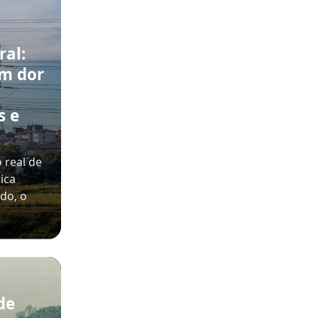
ral:
m dor
s e
 real de
ica
ado, o
de