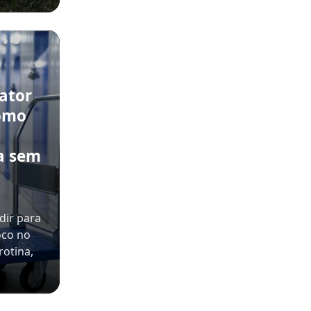
rator
como
a sem
dir para
oco no
rotina,