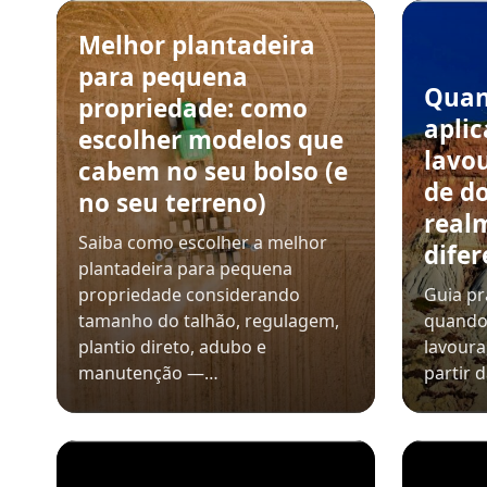
Melhor plantadeira
para pequena
Quan
propriedade: como
aplic
escolher modelos que
lavou
cabem no seu bolso (e
de do
no seu terreno)
real
Saiba como escolher a melhor
dife
plantadeira para pequena
propriedade considerando
Guia pr
tamanho do talhão, regulagem,
quando 
plantio direto, adubo e
lavoura
manutenção —…
partir 