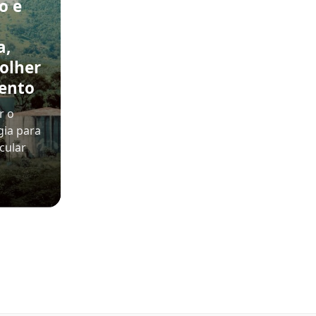
o e
a,
olher
ento
r o
gia para
cular