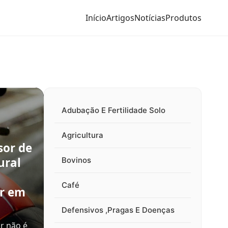
Início
Artigos
Notícias
Produtos
Adubação E Fertilidade Solo
Agricultura
sor de
ural
Bovinos
Café
ir em
Defensivos ,Pragas E Doenças
r não é