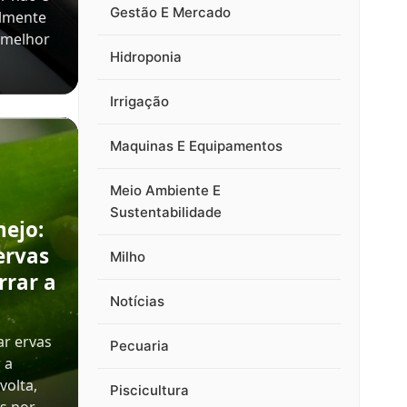
Gestão E Mercado
almente
 melhor
Hidroponia
Irrigação
Maquinas E Equipamentos
Meio Ambiente E
Sustentabilidade
nejo:
ervas
Milho
rrar a
Notícias
ar ervas
Pecuaria
 a
volta,
Piscicultura