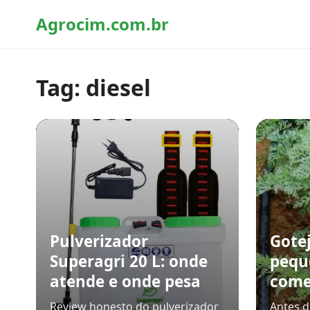
Agrocim.com.br
Tag:
diesel
Pulverizador
Gote
Superagri 20 L: onde
pequ
atende e onde pesa
comec
Review honesto do pulverizador
Antes 