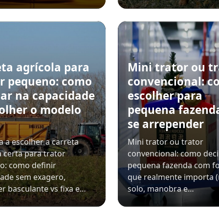
ta agrícola para
Mini trator ou t
or pequeno: como
convencional: 
tar na capacidade
escolher para
colher o modelo
pequena fazend
o
se arrepender
 a escolher a carreta
Mini trator ou trator
a certa para trator
convencional: como deci
: como definir
pequena fazenda com f
dade sem exagero,
que realmente importa (
r basculante vs fixa e…
solo, manobra e…