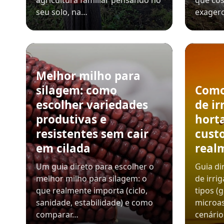
agricultura familiar pensando no
que cos
seu solo, na…
exager
Melhor milho para
silagem: como
Como
escolher variedades
de ir
produtivas e
horta
resistentes sem cair
custo
em cilada
real
Um guia direto para escolher o
Guia di
melhor milho para silagem: o
de irri
que realmente importa (ciclo,
tipos (
sanidade, estabilidade) e como
microas
comparar…
cenário