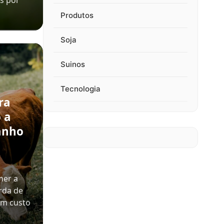
s por
Produtos
Soja
Suinos
Tecnologia
ra
 a
anho
her a
rda de
em custo