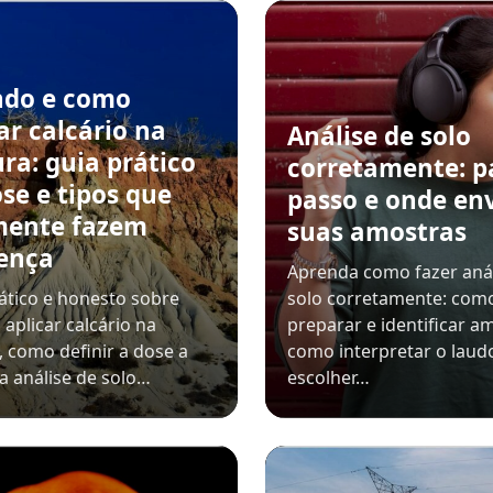
do e como
ar calcário na
Análise de solo
ra: guia prático
corretamente: p
se e tipos que
passo e onde en
mente fazem
suas amostras
rença
Aprenda como fazer anál
ático e honesto sobre
solo corretamente: como
aplicar calcário na
preparar e identificar a
, como definir a dose a
como interpretar o laud
da análise de solo…
escolher…