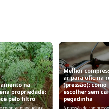
Melhor compres
ar para oficina r
jamento na
(pressão): como
ena propriedade:
escolher sem ca
e pelo filtro
pegadinha
de comprar mangueira e
A pressão do compresso