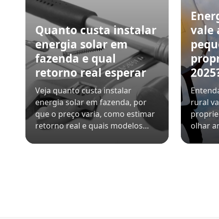
Energ
Quanto custa instalar
vale
energia solar em
pequ
fazenda e qual
prop
retorno real esperar
2025
Veja quanto custa instalar
Entenda
energia solar em fazenda, por
rural v
que o preço varia, como estimar
proprie
retorno real e quais modelos…
olhar a