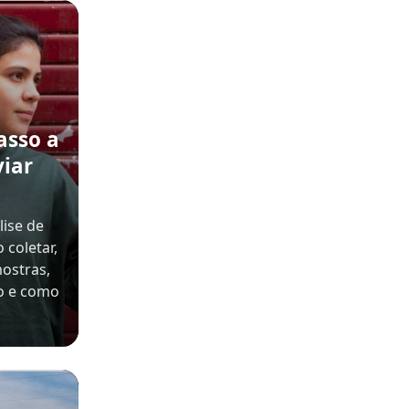
asso a
viar
ise de
 coletar,
mostras,
o e como