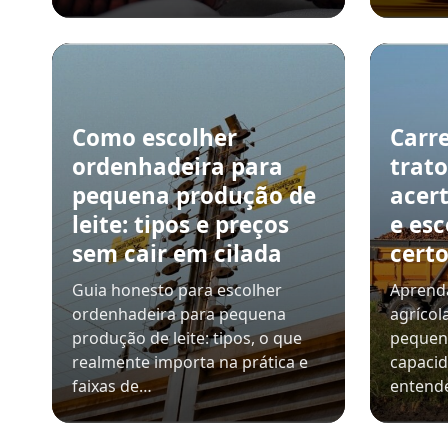
Como escolher
Carre
ordenhadeira para
trat
pequena produção de
acer
leite: tipos e preços
e es
sem cair em cilada
cert
Guia honesto para escolher
Aprenda
ordenhadeira para pequena
agrícol
produção de leite: tipos, o que
pequeno
realmente importa na prática e
capaci
faixas de…
entende