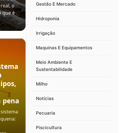
Gestão E Mercado
real, o
o que é
Hidroponia
Irrigação
Maquinas E Equipamentos
Meio Ambiente E
stema
Sustentabilidade
a
ipos,
Milho
Notícias
a pena
 sistema
Pecuaria
equena:
Piscicultura