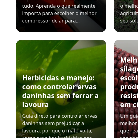
tudo. Aprenda o que realmente
o melho
importa para escolher o melhor
agricul
compressor de ar para…
seu sol
Melh
sila
Herbicidas e manejo:
esco
como controlar ervas
prod
daninhas sem ferrar a
resis
lavoura
em c
Guia direto para controlar ervas
Um guia
daninhas sem prejudicar a
melhor 
lavoura: por que o mato volta,
que rea