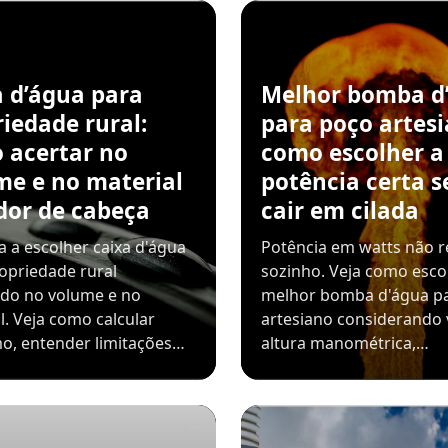
a d’água para
Melhor bomba d
iedade rural:
para poço artesi
 acertar no
como escolher a
me e no material
potência certa 
dor de cabeça
cair em cilada
 a escolher caixa d'água
Potência em watts não r
opriedade rural
sozinho. Veja como esco
ndo no volume e no
melhor bomba d'água p
l. Veja como calcular
artesiano considerando 
o, entender limitações…
altura manométrica,…