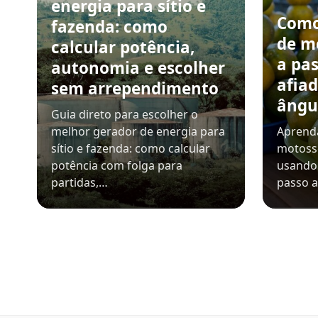
energia para sítio e
Como
fazenda: como
de m
calcular potência,
a pa
autonomia e escolher
afiad
sem arrependimento
ângu
Guia direto para escolher o
melhor gerador de energia para
Aprenda
sítio e fazenda: como calcular
motosse
potência com folga para
usando 
partidas,…
passo a