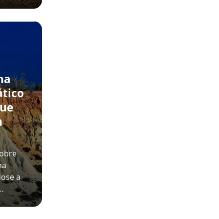
na
ático
que
m
sobre
na
dose a
o…