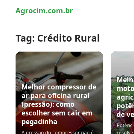
Agrocim.com.br
Tag:
Crédito Rural
Melh
Melhor compressor de
moto
ar para oficina rural
agric
(pressão): como
potê
escolher sem cair em
de v
pegadinha
Potênci
A pressão do compressor não é
resolve