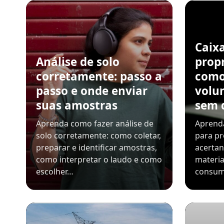
Caix
Análise de solo
propr
corretamente: passo a
como
passo e onde enviar
volu
suas amostras
sem 
Aprenda como fazer análise de
Aprenda
solo corretamente: como coletar,
para pr
preparar e identificar amostras,
acerta
como interpretar o laudo e como
materia
escolher…
consum