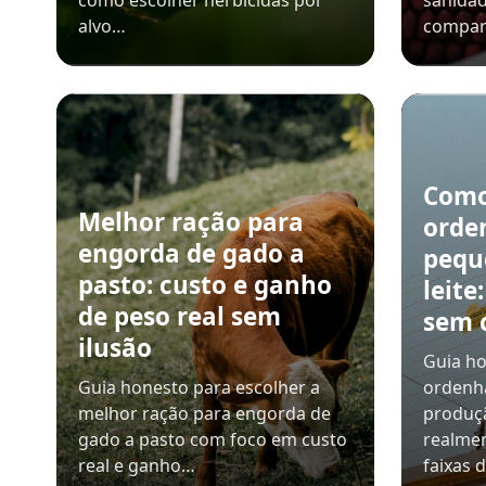
como escolher herbicidas por
sanidad
alvo…
compar
Como
Melhor ração para
orde
engorda de gado a
pequ
pasto: custo e ganho
leite
de peso real sem
sem 
ilusão
Guia ho
Guia honesto para escolher a
ordenh
melhor ração para engorda de
produçã
gado a pasto com foco em custo
realmen
real e ganho…
faixas 