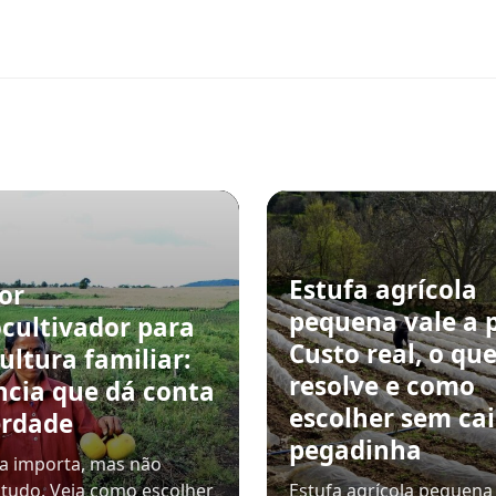
Estufa agrícola
or
pequena vale a 
cultivador para
Custo real, o qu
ultura familiar:
resolve e como
ncia que dá conta
escolher sem ca
erdade
pegadinha
a importa, mas não
 tudo. Veja como escolher
Estufa agrícola pequena 