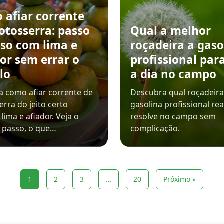
 afiar corrente
otosserra: passo
Qual a melhor
sso com lima e
roçadeira a gaso
or sem errar o
profissional para
lo
a dia no campo
 como afiar corrente de
Descubra qual roçadeira
rra do jeito certo
gasolina profissional re
lima e afiador. Veja o
resolve no campo sem
 passo, o que…
complicação.
1
2
3
…
20
Próximo »