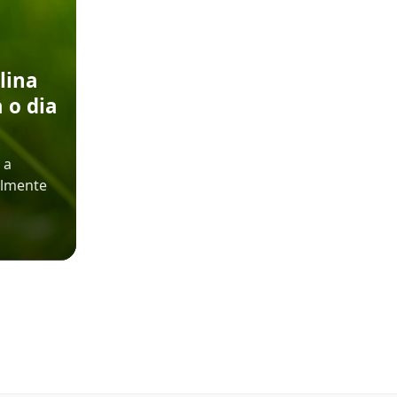
lina
 o dia
 a
almente