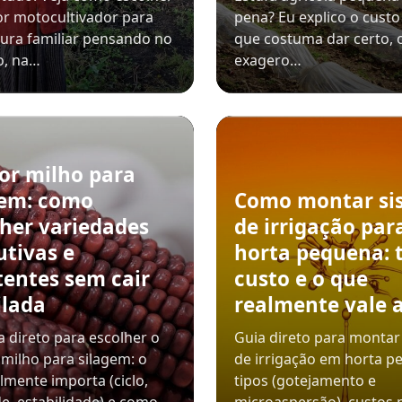
r motocultivador para
pena? Eu explico o custo 
tura familiar pensando no
que costuma dar certo, 
o, na…
exagero…
or milho para
gem: como
Como montar si
lher variedades
de irrigação par
utivas e
horta pequena: t
tentes sem cair
custo e o que
ilada
realmente vale 
 direto para escolher o
Guia direto para montar
milho para silagem: o
de irrigação em horta p
lmente importa (ciclo,
tipos (gotejamento e