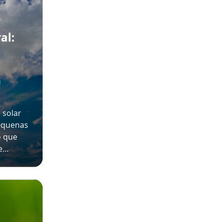
al:
m
 solar
pequenas
o que
 e…