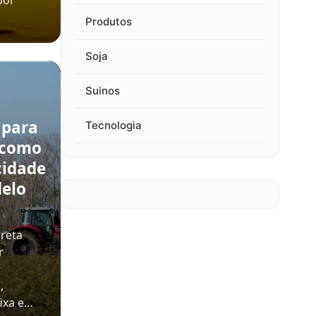
por
Produtos
Soja
Suinos
 para
Tecnologia
 como
cidade
delo
rreta
r
,
ixa e…