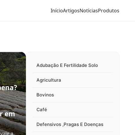
Início
Artigos
Notícias
Produtos
Adubação E Fertilidade Solo
Agricultura
pena?
e
Bovinos
Café
ir em
Defensivos ,Pragas E Doenças
vale a