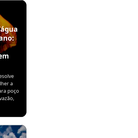
’água
ano:
sem
esolve
lher a
ara poço
vazão,