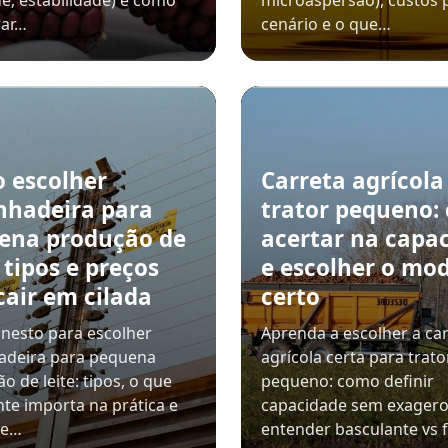
e, estabilidade) e como
microaspersão), custos 
ar…
cenário e o que…
 escolher
Carreta agrícola
nhadeira para
trator pequeno:
ena produção de
acertar na capa
: tipos e preços
e escolher o mo
cair em cilada
certo
nesto para escolher
Aprenda a escolher a ca
adeira para pequena
agrícola certa para trato
o de leite: tipos, o que
pequeno: como definir
te importa na prática e
capacidade sem exagero
de…
entender basculante vs f