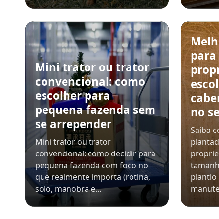
Melh
para
Mini trator ou trator
prop
convencional: como
esco
escolher para
cabe
pequena fazenda sem
no se
se arrepender
Saiba c
Mini trator ou trator
plantad
convencional: como decidir para
propri
pequena fazenda com foco no
tamanh
que realmente importa (rotina,
plantio
solo, manobra e…
manut