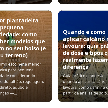
or plantadeira
 pequena
Quando e como
riedade: como
aplicar calcário 
lher modelos que
lavoura: guia pr
m no seu bolso (e
de dose e tipos 
u terreno)
realmente faze
omo escolher a melhor
diferença
eira para pequena
edade considerando
Guia prático e honesto 
o do talhão, regulagem,
quando aplicar calcário 
 direto, adubo e
lavoura, como definir a 
enção —…
partir da análise de sol