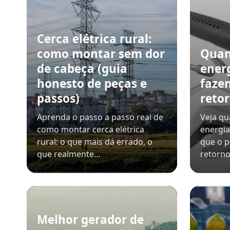
Cerca elétrica rural:
como montar sem dor
Quan
de cabeça (guia
ener
honesto de peças e
faze
passos)
retor
Aprenda o passo a passo real de
Veja qu
como montar cerca elétrica
energia
rural: o que mais dá errado, o
que o p
que realmente…
retorno
Melhor gerador de