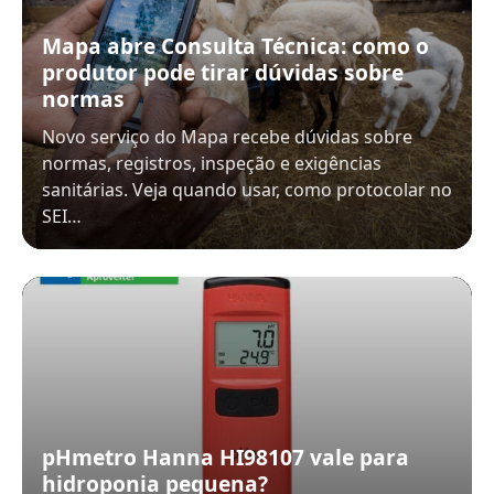
Mapa abre Consulta Técnica: como o
produtor pode tirar dúvidas sobre
normas
Novo serviço do Mapa recebe dúvidas sobre
normas, registros, inspeção e exigências
sanitárias. Veja quando usar, como protocolar no
SEI…
pHmetro Hanna HI98107 vale para
hidroponia pequena?