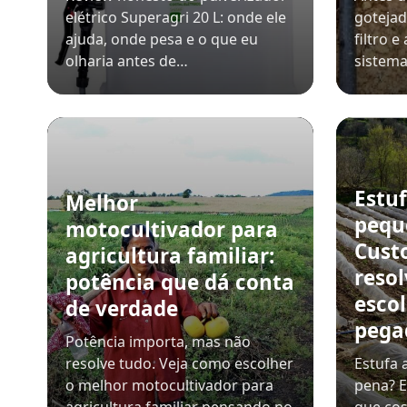
elétrico Superagri 20 L: onde ele
gotejad
ajuda, onde pesa e o que eu
filtro 
olharia antes de…
sistem
Estuf
Melhor
pequ
motocultivador para
Custo
agricultura familiar:
reso
potência que dá conta
esco
de verdade
pega
Potência importa, mas não
resolve tudo. Veja como escolher
Estufa 
o melhor motocultivador para
pena? E