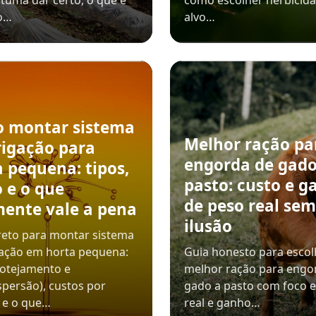
tuma dar certo, o que é
como escolher herbicida
o…
alvo…
 montar sistema
Melhor ração pa
rigação para
engorda de gado
 pequena: tipos,
pasto: custo e g
 e o que
de peso real sem
mente vale a pena
ilusão
reto para montar sistema
gação em horta pequena:
Guia honesto para escol
gotejamento e
melhor ração para engo
persão), custos por
gado a pasto com foco 
 e o que…
real e ganho…