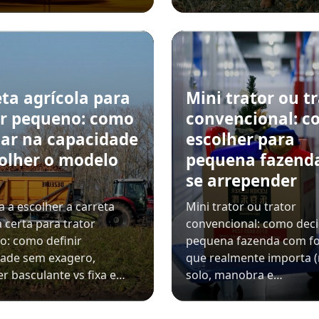
ta agrícola para
Mini trator ou t
or pequeno: como
convencional: 
tar na capacidade
escolher para
colher o modelo
pequena fazend
o
se arrepender
 a escolher a carreta
Mini trator ou trator
a certa para trator
convencional: como deci
: como definir
pequena fazenda com f
dade sem exagero,
que realmente importa (
r basculante vs fixa e…
solo, manobra e…