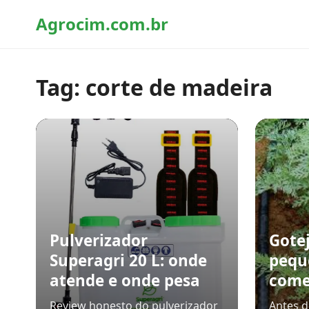
Agrocim.com.br
Tag:
corte de madeira
Pulverizador
Gote
Superagri 20 L: onde
pequ
atende e onde pesa
comec
Review honesto do pulverizador
Antes 