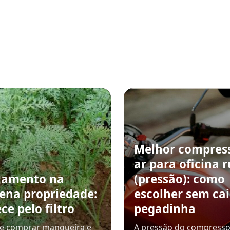
Melhor compres
ar para oficina r
jamento na
(pressão): como
ena propriedade:
escolher sem ca
e pelo filtro
pegadinha
de comprar mangueira e
A pressão do compresso