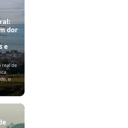
ral:
m dor
s e
 real de
ica
ado, o
de