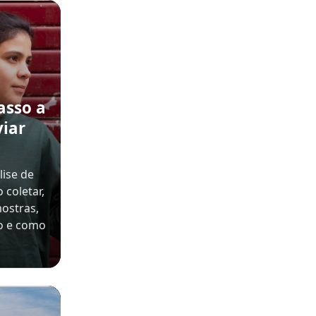
asso a
viar
ise de
 coletar,
mostras,
o e como