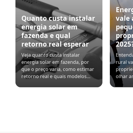
Energ
Quanto custa instalar
vale
energia solar em
pequ
fazenda e qual
prop
retorno real esperar
2025
Veja quanto custa instalar
Entenda
energia solar em fazenda, por
rural v
que o preço varia, como estimar
proprie
retorno real e quais modelos…
olhar a