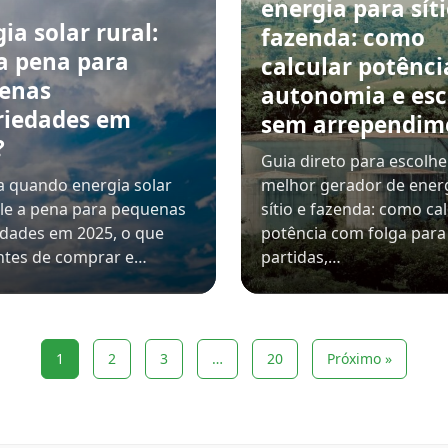
energia para síti
ia solar rural:
fazenda: como
 a pena para
calcular potênci
enas
autonomia e esc
riedades em
sem arrependim
?
Guia direto para escolhe
 quando energia solar
melhor gerador de ener
ale a pena para pequenas
sítio e fazenda: como cal
dades em 2025, o que
potência com folga para
ntes de comprar e…
partidas,…
1
2
3
…
20
Próximo »