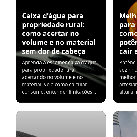
Caixa d’água para
Melh
propriedade rural:
para
como acertar no
como
volume e no material
potê
sem dor de cabeça
cair 
Aprenda a escolher caixa d'água
Potênci
para propriedade rural
sozinho
acertando no volume e no
melhor
material. Veja como calcular
artesia
consumo, entender limitações…
altura