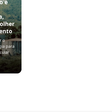
o e
a,
olher
ento
r o
gia para
cular