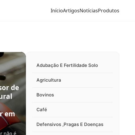
Início
Artigos
Notícias
Produtos
Adubação E Fertilidade Solo
Agricultura
sor de
ural
Bovinos
Café
ir em
Defensivos ,Pragas E Doenças
r não é