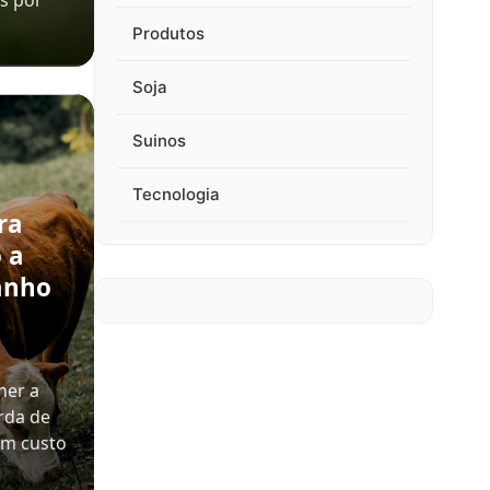
s por
Produtos
Soja
Suinos
Tecnologia
ra
 a
anho
her a
rda de
em custo