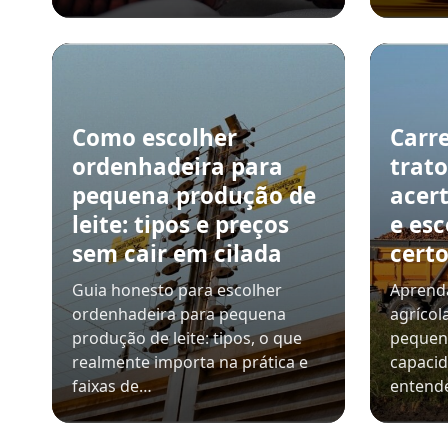
Como escolher
Carre
ordenhadeira para
trat
pequena produção de
acer
leite: tipos e preços
e es
sem cair em cilada
cert
Guia honesto para escolher
Aprenda
ordenhadeira para pequena
agrícol
produção de leite: tipos, o que
pequeno
realmente importa na prática e
capaci
faixas de…
entende