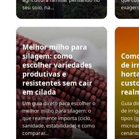
agricultura familiar pensando no
que cos
seu solo, na…
exager
Melhor milho para
silagem: como
Como
escolher variedades
de ir
produtivas e
horta
resistentes sem cair
custo
em cilada
real
Um guia direto para escolher o
Guia di
melhor milho para silagem: o
de irri
que realmente importa (ciclo,
tipos (
sanidade, estabilidade) e como
microas
comparar…
cenário