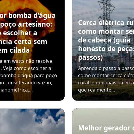
or bomba d’água
Cerca elétrica ru
 poço artesiano:
como montar se
 escolher a
de cabeça (guia
ncia certa sem
honesto de peça
em cilada
passos)
a em watts não resolve
. Veja como escolher a
Aprenda o passo a passo
 bomba d'água para poço
como montar cerca elétr
no considerando vazão,
rural: o que mais dá err
 manométrica,…
que realmente…
Melhor gerador 