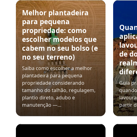
Melhor plantadeira
para pequena
Quan
propriedade: como
aplic
escolher modelos que
lavou
cabem no seu bolso (e
de do
no seu terreno)
real
Saiba como escolher a melhor
dife
plantadeira para pequena
propriedade considerando
Guia pr
tamanho do talhão, regulagem,
quando 
plantio direto, adubo e
lavoura
manutenção —…
partir 