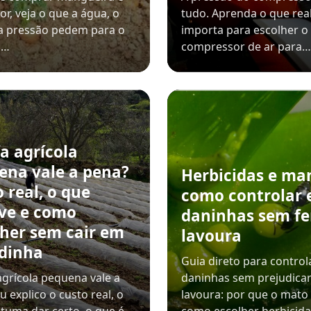
or, veja o que a água, o
tudo. Aprenda o que re
e a pressão pedem para o
importa para escolher o
a…
compressor de ar para…
a agrícola
ena vale a pena?
Herbicidas e ma
 real, o que
como controlar 
lve e como
daninhas sem fe
lher sem cair em
lavoura
dinha
Guia direto para control
agrícola pequena vale a
daninhas sem prejudicar
u explico o custo real, o
lavoura: por que o mato 