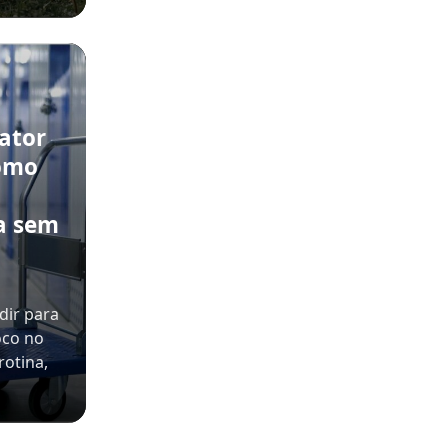
rator
como
a sem
dir para
oco no
rotina,