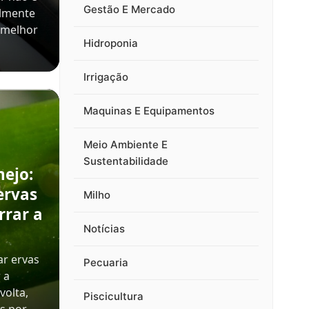
Gestão E Mercado
almente
 melhor
Hidroponia
Irrigação
Maquinas E Equipamentos
Meio Ambiente E
Sustentabilidade
nejo:
ervas
Milho
rrar a
Notícias
ar ervas
Pecuaria
 a
volta,
Piscicultura