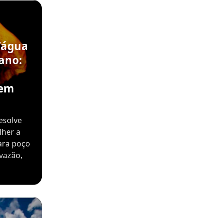
’água
ano:
sem
esolve
lher a
ara poço
vazão,