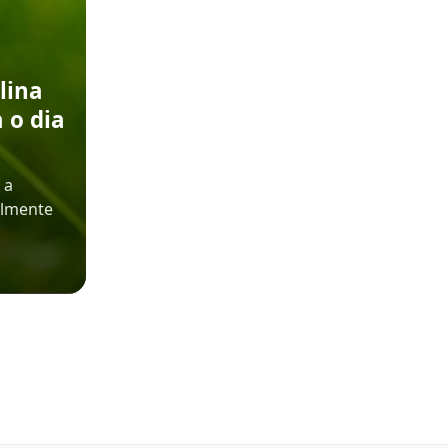
lina
 o dia
 a
almente