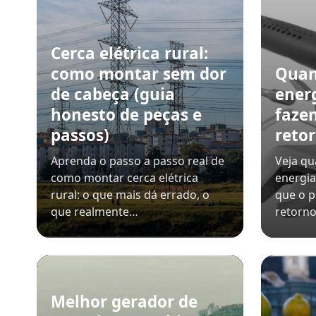
Cerca elétrica rural:
como montar sem dor
Quan
de cabeça (guia
ener
honesto de peças e
faze
passos)
retor
Aprenda o passo a passo real de
Veja qu
como montar cerca elétrica
energia
rural: o que mais dá errado, o
que o p
que realmente…
retorno
Melhor gerador de