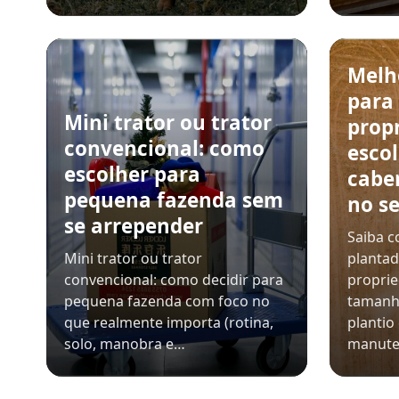
Melh
para
Mini trator ou trator
prop
convencional: como
esco
escolher para
cabe
pequena fazenda sem
no se
se arrepender
Saiba c
Mini trator ou trator
plantad
convencional: como decidir para
propri
pequena fazenda com foco no
tamanh
que realmente importa (rotina,
plantio
solo, manobra e…
manut