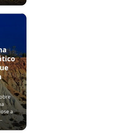
na
ático
que
m
sobre
na
dose a
o…