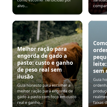
como escolher herbicidas por
sanidad
alvo…
compar
Como
Melhor ração para
orde
engorda de gado a
pequ
pasto: custo e ganho
leite
de peso real sem
sem 
ilusão
Guia ho
Guia honesto para escolher a
ordenh
melhor ração para engorda de
produçã
gado a pasto com foco em custo
realmen
real e ganho…
faixas 