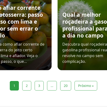
 afiar corrente
otosserra: passo
Qual a melhor
sso com lima e
roçadeira a gaso
or sem errar o
profissional para
lo
a dia no campo
 como afiar corrente de
Descubra qual roçadeira
rra do jeito certo
gasolina profissional re
lima e afiador. Veja o
resolve no campo sem
 passo, o que…
complicação.
1
2
3
…
20
Próximo »