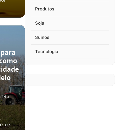
por
Produtos
Soja
Suinos
 para
Tecnologia
 como
cidade
delo
rreta
r
,
ixa e…