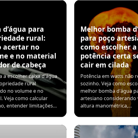
a d’água para
Melhor bomba d
iedade rural:
para poço artesi
 acertar no
como escolher a
me e no material
potência certa 
dor de cabeça
cair em cilada
 a escolher caixa d'água
Potência em watts não r
opriedade rural
sozinho. Veja como esco
ndo no volume e no
melhor bomba d'água p
l. Veja como calcular
artesiano considerando 
o, entender limitações…
altura manométrica,…