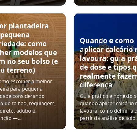
or plantadeira
 pequena
Quando e como
riedade: como
aplicar calcário 
lher modelos que
lavoura: guia pr
m no seu bolso (e
de dose e tipos 
u terreno)
realmente faze
omo escolher a melhor
diferença
eira para pequena
edade considerando
Guia prático e honesto 
o do talhão, regulagem,
quando aplicar calcário 
 direto, adubo e
lavoura, como definir a 
enção —…
partir da análise de sol