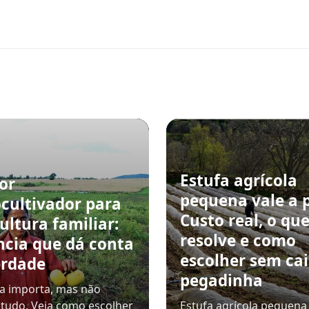
Estufa agrícola
or
pequena vale a 
cultivador para
Custo real, o qu
ultura familiar:
resolve e como
ncia que dá conta
escolher sem ca
erdade
pegadinha
a importa, mas não
 tudo. Veja como escolher
Estufa agrícola pequena 