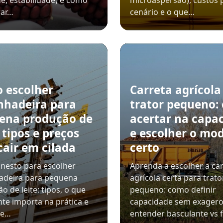
e, estabilidade) e como
microaspersão), custos 
ar…
cenário e o que…
 escolher
Carreta agrícola
nhadeira para
trator pequeno:
ena produção de
acertar na capa
: tipos e preços
e escolher o mo
cair em cilada
certo
nesto para escolher
Aprenda a escolher a ca
adeira para pequena
agrícola certa para trato
o de leite: tipos, o que
pequeno: como definir
te importa na prática e
capacidade sem exagero
de…
entender basculante vs f