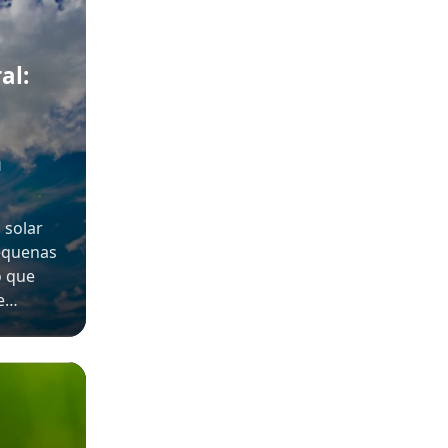
al:
m
 solar
pequenas
o que
 e…