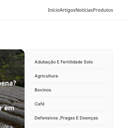
Início
Artigos
Notícias
Produtos
Adubação E Fertilidade Solo
Agricultura
pena?
e
Bovinos
Café
ir em
Defensivos ,Pragas E Doenças
vale a