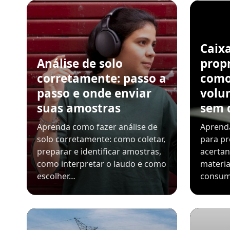
Caix
Análise de solo
propr
corretamente: passo a
como
passo e onde enviar
volu
suas amostras
sem 
Aprenda como fazer análise de
Aprenda
solo corretamente: como coletar,
para pr
preparar e identificar amostras,
acerta
como interpretar o laudo e como
materia
escolher…
consum