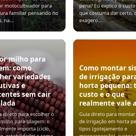
r motocultivador para
pena? Eu explico o custo 
tura familiar pensando no
que costuma dar certo, 
o, na…
exagero…
or milho para
gem: como
Como montar si
lher variedades
de irrigação par
utivas e
horta pequena: t
tentes sem cair
custo e o que
ilada
realmente vale 
 direto para escolher o
Guia direto para montar
milho para silagem: o
de irrigação em horta p
lmente importa (ciclo,
tipos (gotejamento e