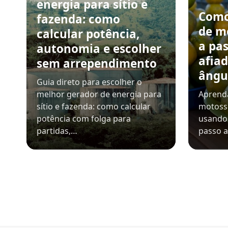
energia para sítio e
Como
fazenda: como
de m
calcular potência,
a pa
autonomia e escolher
afiad
sem arrependimento
ângu
Guia direto para escolher o
melhor gerador de energia para
Aprenda
sítio e fazenda: como calcular
motosse
potência com folga para
usando 
partidas,…
passo a