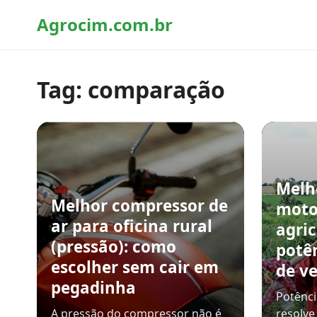
Agrocim.com.br
Tag:
comparação
Melh
Melhor compressor de
moto
ar para oficina rural
agric
(pressão): como
potê
escolher sem cair em
de v
pegadinha
Potênci
A pressão do compressor não é
resolve