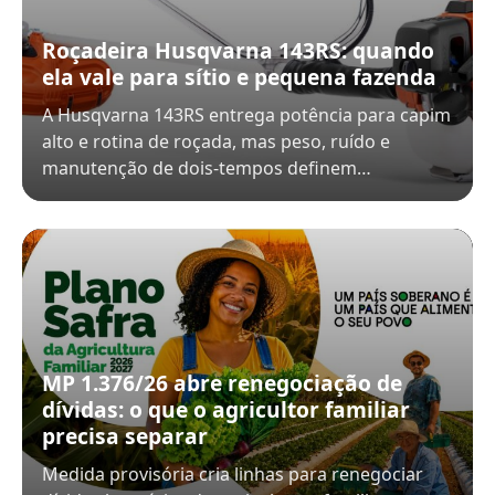
Roçadeira Husqvarna 143RS: quando
ela vale para sítio e pequena fazenda
A Husqvarna 143RS entrega potência para capim
alto e rotina de roçada, mas peso, ruído e
manutenção de dois-tempos definem…
MP 1.376/26 abre renegociação de
dívidas: o que o agricultor familiar
precisa separar
Medida provisória cria linhas para renegociar