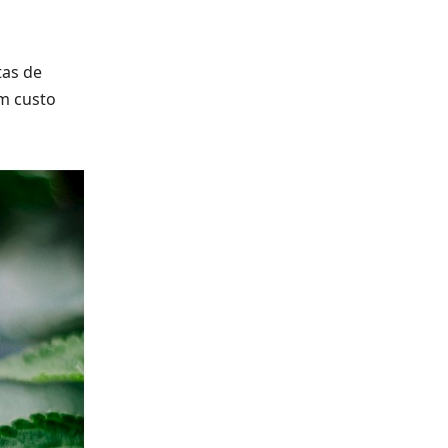
tas de
om custo