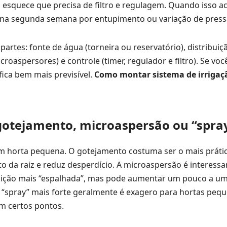
esquece que precisa de filtro e regulagem. Quando isso ac
ar na segunda semana por entupimento ou variação de press
artes: fonte de água (torneira ou reservatório), distribuiç
roaspersores) e controle (timer, regulador e filtro). Se voc
ica bem mais previsível.
Como montar sistema de irrigaç
 gotejamento, microaspersão ou “spra
m horta pequena. O gotejamento costuma ser o mais prátic
o da raiz e reduz desperdício. A microaspersão é interess
uição mais “espalhada”, mas pode aumentar um pouco a u
“spray” mais forte geralmente é exagero para hortas peq
m certos pontos.