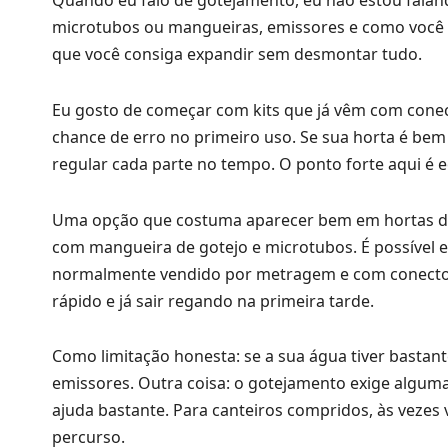
Quando eu falo de gotejamento, eu não estou falando
microtubos ou mangueiras, emissores e como você c
que você consiga expandir sem desmontar tudo.
Eu gosto de começar com kits que já vêm com conec
chance de erro no primeiro uso. Se sua horta é bem
regular cada parte no tempo. O ponto forte aqui é 
Uma opção que costuma aparecer bem em hortas domé
com mangueira de gotejo e microtubos. É possível 
normalmente vendido por metragem e com conector
rápido e já sair regando na primeira tarde.
Como limitação honesta: se a sua água tiver bastant
emissores. Outra coisa: o gotejamento exige alguma
ajuda bastante. Para canteiros compridos, às vezes
percurso.