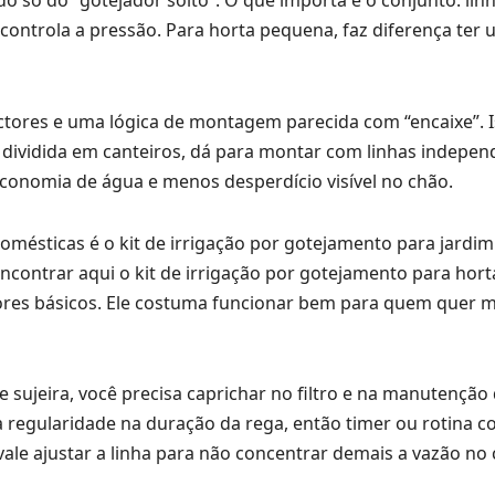
 só do “gotejador solto”. O que importa é o conjunto: linha
ontrola a pressão. Para horta pequena, faz diferença ter 
tores e uma lógica de montagem parecida com “encaixe”. 
 dividida em canteiros, dá para montar com linhas indepen
economia de água e menos desperdício visível no chão.
sticas é o kit de irrigação por gotejamento para jardim
encontrar aqui o
kit de irrigação por gotejamento para hor
es básicos. Ele costuma funcionar bem para quem quer 
e sujeira, você precisa caprichar no filtro e na manutenção
 regularidade na duração da rega, então timer ou rotina c
 vale ajustar a linha para não concentrar demais a vazão n