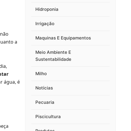
Hidroponia
Irrigação
 não
Maquinas E Equipamentos
quanto a
Meio Ambiente E
Sustentabilidade
dia,
tar
Milho
r água, é
Notícias
Pecuaria
Piscicultura
peça
Produtos