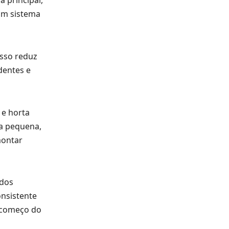
 principal,
um sistema
Isso reduz
dentes e
 e horta
ta pequena
,
montar
 dos
onsistente
o começo do