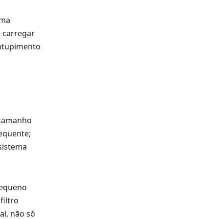
uma
e carregar
ntupimento
e tamanho
requente;
sistema
 pequeno
filtro
al, não só