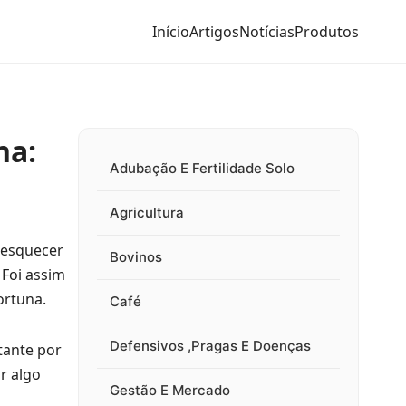
Início
Artigos
Notícias
Produtos
na:
Adubação E Fertilidade Solo
Agricultura
 esquecer
Bovinos
 Foi assim
ortuna.
Café
Defensivos ,Pragas E Doenças
tante por
r algo
Gestão E Mercado