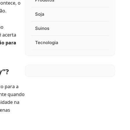
ontece, o
ão.
Soja
ão
Suinos
ê acerta
ão para
Tecnologia
y”?
o para a
ante quando
midade na
uenas